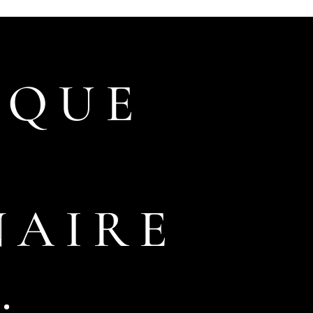
LQUE
NAIRE
.