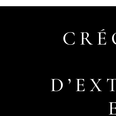
CRÉ
D’EX